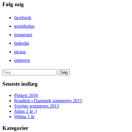
Følg mig
facebook
googleplus
instagram
linkedin
picasa
pinterest
Søg
efter:
Seneste indlæg
Påsken 2016
Roadtrip i Danmark sommeren 2015
Sverige sommeren 2015
Julius 2 år :)
Wilma 1 år
Kategorier