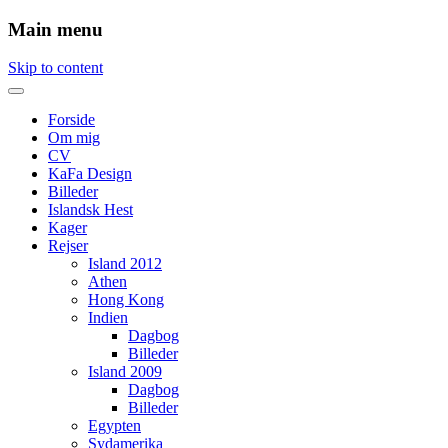
Main menu
Skip to content
Forside
Om mig
CV
KaFa Design
Billeder
Islandsk Hest
Kager
Rejser
Island 2012
Athen
Hong Kong
Indien
Dagbog
Billeder
Island 2009
Dagbog
Billeder
Egypten
Sydamerika