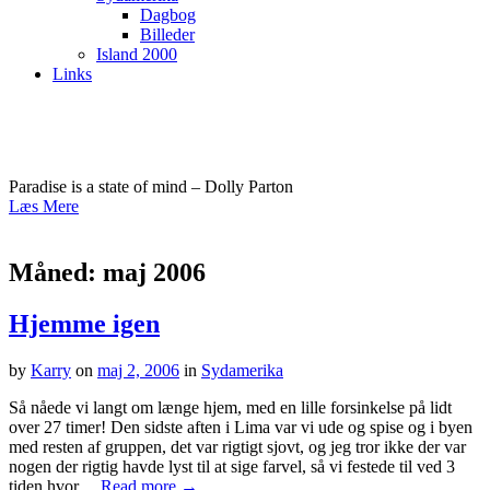
Dagbog
Billeder
Island 2000
Links
kfasterholdt.dk
Paradise is a state of mind – Dolly Parton
Læs Mere
Måned:
maj 2006
Hjemme igen
by
Karry
on
maj 2, 2006
in
Sydamerika
Så nåede vi langt om længe hjem, med en lille forsinkelse på lidt
over 27 timer! Den sidste aften i Lima var vi ude og spise og i byen
med resten af gruppen, det var rigtigt sjovt, og jeg tror ikke der var
nogen der rigtig havde lyst til at sige farvel, så vi festede til ved 3
tiden hvor…
Read more →