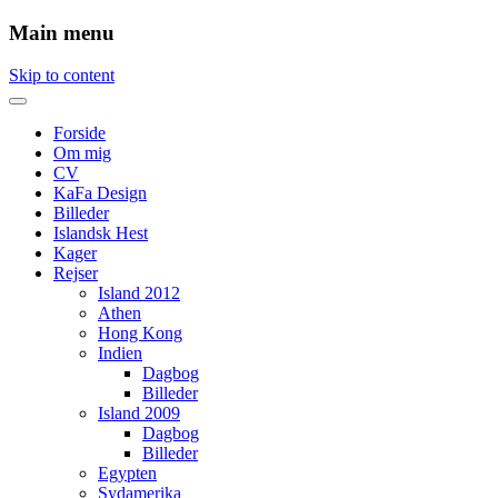
Main menu
Skip to content
Forside
Om mig
CV
KaFa Design
Billeder
Islandsk Hest
Kager
Rejser
Island 2012
Athen
Hong Kong
Indien
Dagbog
Billeder
Island 2009
Dagbog
Billeder
Egypten
Sydamerika