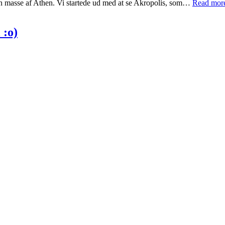
et en masse af Athen. Vi startede ud med at se Akropolis, som…
Read mor
 :o)