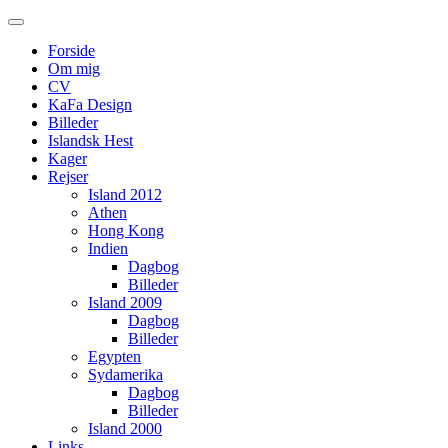
Main
Skip
to
menu
Forside
content
Om mig
CV
KaFa Design
Billeder
Islandsk Hest
Kager
Rejser
Island 2012
Athen
Hong Kong
Indien
Dagbog
Billeder
Island 2009
Dagbog
Billeder
Egypten
Sydamerika
Dagbog
Billeder
Island 2000
Links