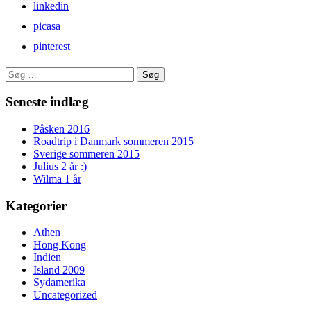
linkedin
picasa
pinterest
Søg
efter:
Seneste indlæg
Påsken 2016
Roadtrip i Danmark sommeren 2015
Sverige sommeren 2015
Julius 2 år :)
Wilma 1 år
Kategorier
Athen
Hong Kong
Indien
Island 2009
Sydamerika
Uncategorized