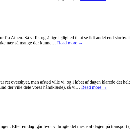
r fra Athen. Så vi fik også lige lejlighed til at se lidt andet end storby
rt ikke nær så mange der kunne…
Read more →
r ret overskyet, men afsted ville vi, og i løbet af dagen klarede det held
hund der ville dele vores håndklæde), så vi…
Read more →
en. Efter en dag igår hvor vi brugte det meste af dagen på transport ( 