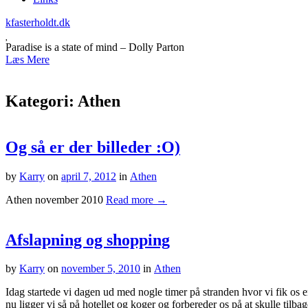
kfasterholdt.dk
Paradise is a state of mind – Dolly Parton
Læs Mere
Kategori:
Athen
Og så er der billeder :O)
by
Karry
on
april 7, 2012
in
Athen
Athen november 2010
Read more →
Afslapning og shopping
by
Karry
on
november 5, 2010
in
Athen
Idag startede vi dagen ud med nogle timer på stranden hvor vi fik os e
nu ligger vi så på hotellet og koger og forbereder os på at skulle tilba