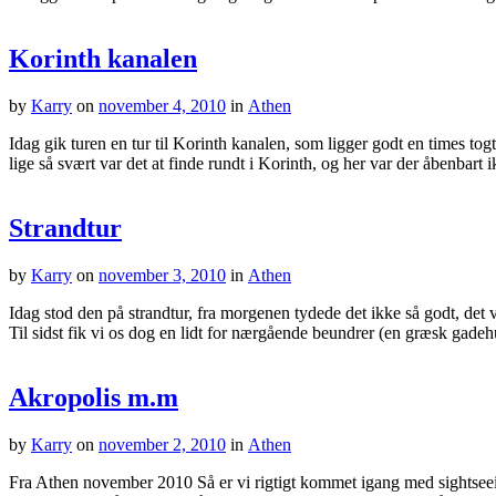
Korinth kanalen
by
Karry
on
november 4, 2010
in
Athen
Idag gik turen en tur til Korinth kanalen, som ligger godt en times togtu
lige så svært var det at finde rundt i Korinth, og her var der åbenba
Strandtur
by
Karry
on
november 3, 2010
in
Athen
Idag stod den på strandtur, fra morgenen tydede det ikke så godt, det va
Til sidst fik vi os dog en lidt for nærgående beundrer (en græsk gade
Akropolis m.m
by
Karry
on
november 2, 2010
in
Athen
Fra Athen november 2010 Så er vi rigtigt kommet igang med sightseeing