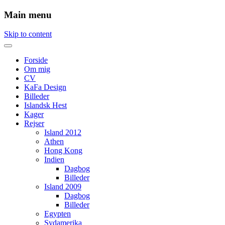
Main menu
Skip to content
Forside
Om mig
CV
KaFa Design
Billeder
Islandsk Hest
Kager
Rejser
Island 2012
Athen
Hong Kong
Indien
Dagbog
Billeder
Island 2009
Dagbog
Billeder
Egypten
Sydamerika