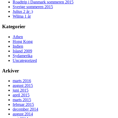
Roadtrip i Danmark sommeren 2015
Sverige sommeren 2015
Julius 2 år :)
Wilma 1 år
Kategorier
Athen
Hong Kong
Indien
Island 2009
Sydamerika
Uncategorized
Arkiver
marts 2016
august 2015
juni 2015
april 2015
marts 2015
februar 2015
december 2014
august 2014