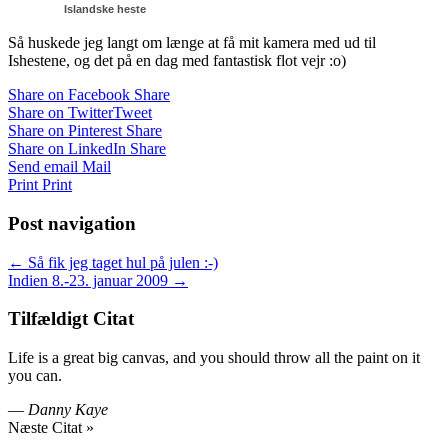
Islandske heste
Så huskede jeg langt om længe at få mit kamera med ud til
Ishestene, og det på en dag med fantastisk flot vejr :o)
Share on Facebook
Share
Share on Twitter
Tweet
Share on Pinterest
Share
Share on LinkedIn
Share
Send email
Mail
Print
Print
Post navigation
← Så fik jeg taget hul på julen :-)
Indien 8.-23. januar 2009 →
Tilfældigt Citat
Life is a great big canvas, and you should throw all the paint on it
you can.
—
Danny Kaye
Næste Citat »