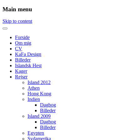
Main menu
Skip to content
Forside
Om mig
CV
KaFa Design
Billeder
Islandsk Hest
Kager
Rejser
Island 2012
Athen
Hong Kong
Indien
Dagbog
Billeder
Island 2009
Dagbog
Billeder
Egypten
Sydamerika