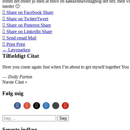
Hmm det ender jo med at blive en køkkenhavedagbog det her, men vill
istedet 🙂
Share on Facebook
Share
Share on Twitter
Tweet
Share on Pinterest
Share
Share on LinkedIn
Share
Send email
Mail
Print
Print
Post
← Løveparken
Tilfældigt Citat
navigation
Here you come again Just when I’m about to get myself together You wa
—
Dolly Parton
Næste Citat »
Følg mig
Søg
efter:
Seneste indlæg