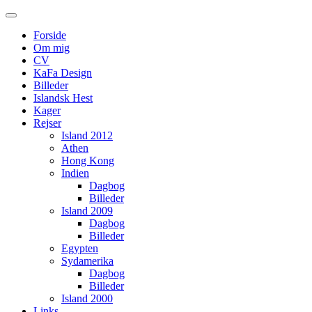
Main
Skip
to
menu
Forside
content
Om mig
CV
KaFa Design
Billeder
Islandsk Hest
Kager
Rejser
Island 2012
Athen
Hong Kong
Indien
Dagbog
Billeder
Island 2009
Dagbog
Billeder
Egypten
Sydamerika
Dagbog
Billeder
Island 2000
Links