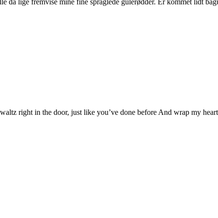
e da lige fremvise mine fine spraglede gulerødder. Er kommet lidt bag
ltz right in the door, just like you’ve done before And wrap my heart ’