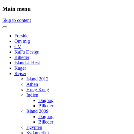
Main menu
Skip to content
Forside
Om mig
CV
KaFa Design
Billeder
Islandsk Hest
Kager
Rejser
Island 2012
Athen
Hong Kong
Indien
Dagbog
Billeder
Island 2009
Dagbog
Billeder
Egypten
Sydamerika