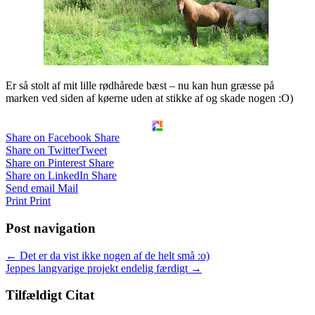
Er så stolt af mit lille rødhårede bæst – nu kan hun græsse på
marken ved siden af køerne uden at stikke af og skade nogen :O)
Share on Facebook
Share
Share on Twitter
Tweet
Share on Pinterest
Share
Share on LinkedIn
Share
Send email
Mail
Print
Print
Post navigation
← Det er da vist ikke nogen af de helt små :o)
Jeppes langvarige projekt endelig færdigt →
Tilfældigt Citat