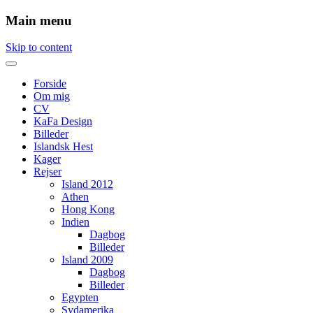
Main menu
Skip to content
Forside
Om mig
CV
KaFa Design
Billeder
Islandsk Hest
Kager
Rejser
Island 2012
Athen
Hong Kong
Indien
Dagbog
Billeder
Island 2009
Dagbog
Billeder
Egypten
Sydamerika