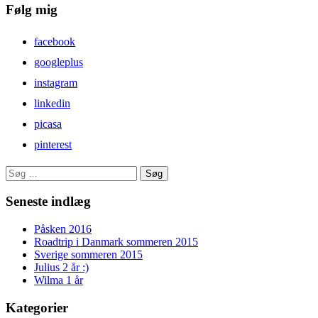
Følg mig
facebook
googleplus
instagram
linkedin
picasa
pinterest
Søg
efter:
Seneste indlæg
Påsken 2016
Roadtrip i Danmark sommeren 2015
Sverige sommeren 2015
Julius 2 år :)
Wilma 1 år
Kategorier