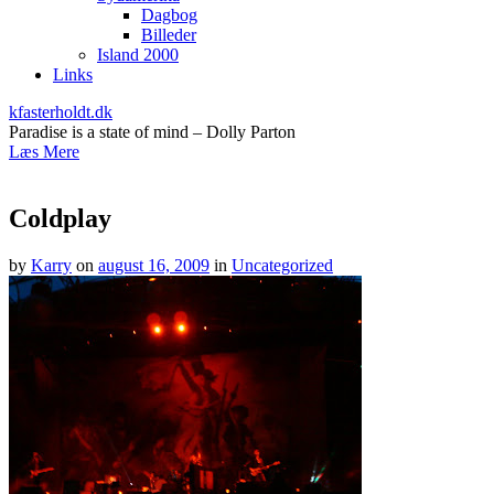
Dagbog
Billeder
Island 2000
Links
kfasterholdt.dk
Paradise is a state of mind – Dolly Parton
Læs Mere
Coldplay
by
Karry
on
august 16, 2009
in
Uncategorized