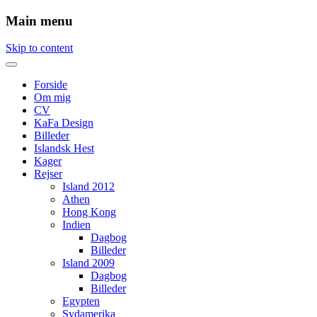
Main menu
Skip to content
Forside
Om mig
CV
KaFa Design
Billeder
Islandsk Hest
Kager
Rejser
Island 2012
Athen
Hong Kong
Indien
Dagbog
Billeder
Island 2009
Dagbog
Billeder
Egypten
Sydamerika