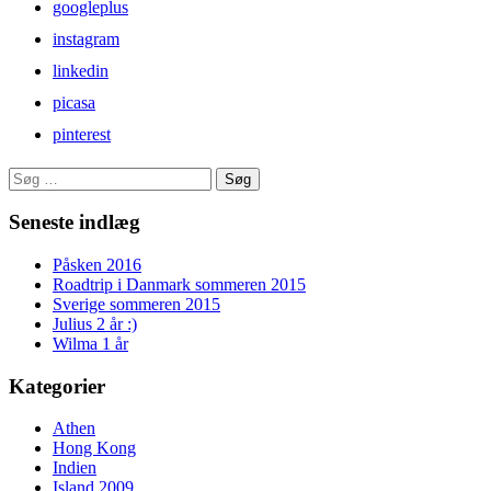
googleplus
instagram
linkedin
picasa
pinterest
Søg
efter:
Seneste indlæg
Påsken 2016
Roadtrip i Danmark sommeren 2015
Sverige sommeren 2015
Julius 2 år :)
Wilma 1 år
Kategorier
Athen
Hong Kong
Indien
Island 2009